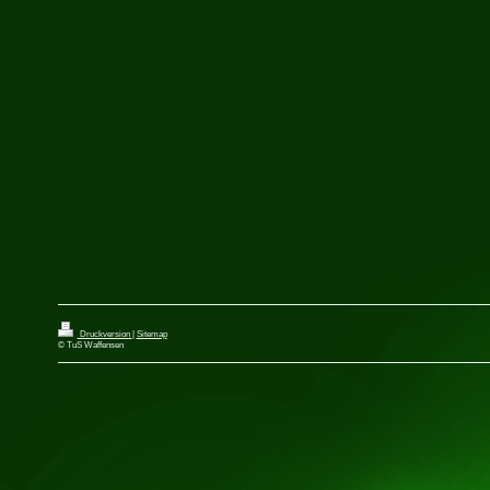
Druckversion
|
Sitemap
© TuS Waffensen