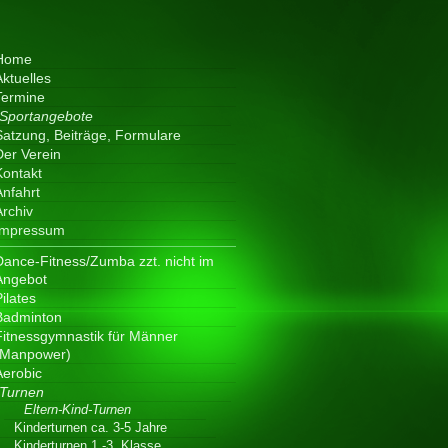
Home
Aktuelles
Termine
Sportangebote
Satzung, Beiträge, Formulare
Der Verein
Kontakt
Anfahrt
Archiv
Impressum
Dance-Fitness/Zumba zzt. nicht im
Angebot
ilates
Badminton
Fitnessgymnastik für Männer
(Manpower)
Aerobic
Turnen
Eltern-Kind-Turnen
Kinderturnen ca. 3-5 Jahre
Kinderturnen 1.-3. Klasse