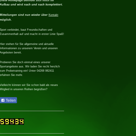
Diese Homepage befindet sich noch im
Aufbau und wird nach und nach komplettiert.
Mitteilungen sind nun wieder über
Kontakt
möglich.
Sport verbindet, baut Freundschaften und
Zusammenhalt auf und macht in erster Linie Spaß!
Hier stehen für Sie allgemeine und aktuelle
Informationen zu unserem Verein und unseren
Angeboten bereit.
Probieren Sie doch einmal eines unserer
Sportangebote aus. Wir laden Sie recht herzlich
zum Probetraining ein! Unter 04268 982411
erfahren Sie mehr.
Vielleicht können wir Sie schon bald als neues
Mitglied in unseren Reihen begrüßen?
Teilen