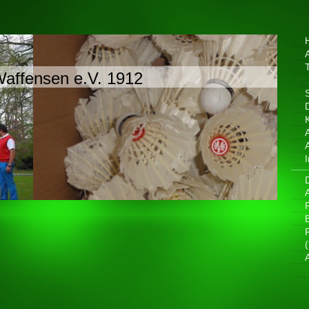
affensen e.V. 1912
P