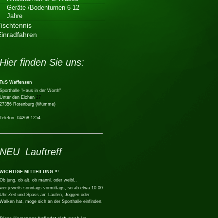
Geräte-/Bodenturnen 6-12
Jahre
Tischtennis
Einradfahren
Hier finden Sie uns:
TuS Waffensen
Sporthalle "Haus in der Worth"
Unter den Eichen
27
27356 Rotenburg (Wümme)
Telefon: 04268 1254
NEU Lauftreff
WICHTIGE MITTEILUNG !!!
Ob jung, ob alt, ob männl. oder weibl.,
wer jeweils sonntags vormittags, so ab etwa 10.00
Uhr Zeit und Spass am Laufen, Joggen oder
Walken hat, möge sich an der Sporthalle einfinden.