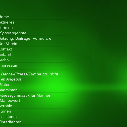
Home
Aktuelles
Termine
Sportangebote
Satzung, Beiträge, Formulare
Der Verein
Kontakt
Anfahrt
Archiv
Impressum
Dance-Fitness/Zumba zzt. nicht
im Angebot
ilates
Badminton
Fitnessgymnastik für Männer
(Manpower)
Aerobic
Turnen
Tischtennis
Einradfahren