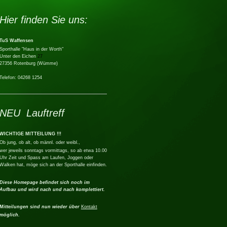
Hier finden Sie uns:
TuS Waffensen
Sporthalle "Haus in der Worth"
Unter den Eichen
27
27356 Rotenburg (Wümme)
Telefon: 04268 1254
NEU Lauftreff
WICHTIGE MITTEILUNG !!!
Ob jung, ob alt, ob männl. oder weibl.,
wer jeweils sonntags vormittags, so ab etwa 10.00
Uhr Zeit und Spass am Laufen, Joggen oder
Walken hat, möge sich an der Sporthalle einfinden.
Diese Homepage befindet sich noch im
Aufbau und wird nach und nach komplettiert.
Mitteilungen sind nun wieder über
Kontakt
möglich.