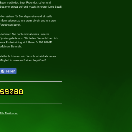
Sport verbindet, baut Freundschaften und
Zusammenhalt auf und macht in erster Linie Spaß!
Hier stehen für Sie allgemeine und aktuelle
Informationen zu unserem Verein und unseren
Angeboten bereit.
Probieren Sie doch einmal eines unserer
Sportangebote aus. Wir laden Sie recht herzlich
zum Probetraining ein! Unter 04268 982411
erfahren Sie mehr.
Vielleicht können wir Sie schon bald als neues
Mitglied in unseren Reihen begrüßen?
Teilen
Alle Meldungen